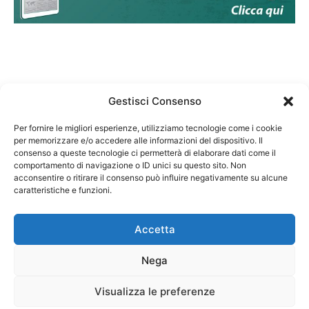
Gestisci Consenso
Per fornire le migliori esperienze, utilizziamo tecnologie come i cookie
per memorizzare e/o accedere alle informazioni del dispositivo. Il
Federazione Nazionale Degli Ordini dei Biologi:
consenso a queste tecnologie ci permetterà di elaborare dati come il
codice fiscale 80069130583
comportamento di navigazione o ID unici su questo sito. Non
Responsabile sito internet www.fnob.it:
acconsentire o ritirare il consenso può influire negativamente su alcune
caratteristiche e funzioni.
Vincenzo D'Anna
Accetta
Nega
Privacy Policy
Cookie Policy
Visualizza le preferenze