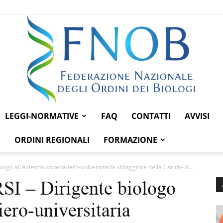
LEGGI-NORMATIVE
FAQ
CONTATTI
AVVISI
Federazione
ORDINI REGIONALI
FORMAZIONE
go all’Azienda ospedaliero-universitaria «Maggiore della Carità» di...
 – Dirigente biologo
Nazionale
ero-universitaria