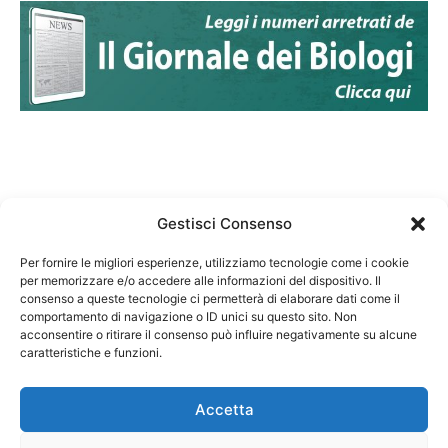
Gestisci Consenso
Per fornire le migliori esperienze, utilizziamo tecnologie come i cookie
per memorizzare e/o accedere alle informazioni del dispositivo. Il
Federazione Nazionale Degli Ordini dei Biologi:
consenso a queste tecnologie ci permetterà di elaborare dati come il
codice fiscale 80069130583
comportamento di navigazione o ID unici su questo sito. Non
Responsabile sito internet www.fnob.it:
acconsentire o ritirare il consenso può influire negativamente su alcune
caratteristiche e funzioni.
Vincenzo D'Anna
Accetta