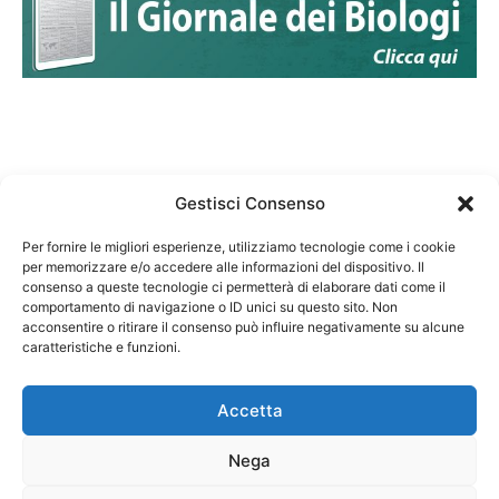
Gestisci Consenso
Per fornire le migliori esperienze, utilizziamo tecnologie come i cookie
per memorizzare e/o accedere alle informazioni del dispositivo. Il
Federazione Nazionale Degli Ordini dei Biologi:
consenso a queste tecnologie ci permetterà di elaborare dati come il
codice fiscale 80069130583
comportamento di navigazione o ID unici su questo sito. Non
Responsabile sito internet www.fnob.it:
acconsentire o ritirare il consenso può influire negativamente su alcune
caratteristiche e funzioni.
Vincenzo D'Anna
Accetta
Nega