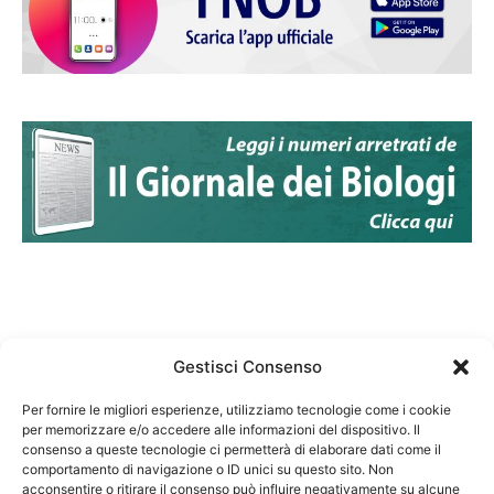
Gestisci Consenso
Per fornire le migliori esperienze, utilizziamo tecnologie come i cookie
per memorizzare e/o accedere alle informazioni del dispositivo. Il
Federazione Nazionale Degli Ordini dei Biologi:
consenso a queste tecnologie ci permetterà di elaborare dati come il
codice fiscale 80069130583
comportamento di navigazione o ID unici su questo sito. Non
Responsabile sito internet www.fnob.it:
acconsentire o ritirare il consenso può influire negativamente su alcune