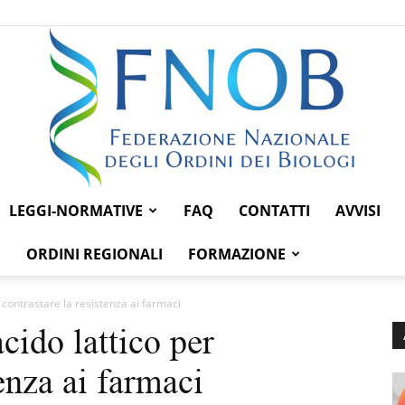
LEGGI-NORMATIVE
FAQ
CONTATTI
AVVISI
Federazione
ORDINI REGIONALI
FORMAZIONE
r contrastare la resistenza ai farmaci
cido lattico per
Nazionale
tenza ai farmaci