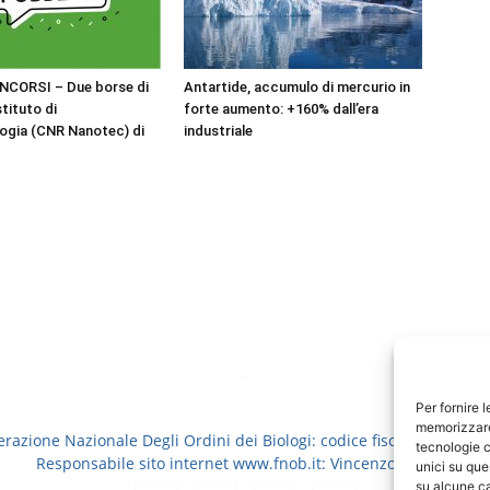
NCORSI – Due borse di
Antartide, accumulo di mercurio in
stituto di
forte aumento: +160% dall’era
ogia (CNR Nanotec) di
industriale
Per fornire 
memorizzare 
erazione Nazionale Degli Ordini dei Biologi: codice fiscale 8006913
tecnologie c
Responsabile sito internet www.fnob.it: Vincenzo D'Anna
unici su que
su alcune ca