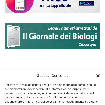
Gestisci Consenso
Per fornire le migliori esperienze, utilizziamo tecnologie come i cookie
per memorizzare e/o accedere alle informazioni del dispositivo. Il
Federazione Nazionale Degli Ordini dei Biologi:
consenso a queste tecnologie ci permetterà di elaborare dati come il
codice fiscale 80069130583
comportamento di navigazione o ID unici su questo sito. Non
Responsabile sito internet www.fnob.it:
acconsentire o ritirare il consenso può influire negativamente su alcune