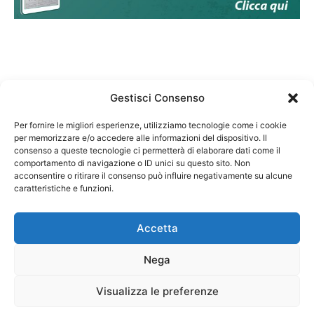
Gestisci Consenso
Per fornire le migliori esperienze, utilizziamo tecnologie come i cookie
per memorizzare e/o accedere alle informazioni del dispositivo. Il
Federazione Nazionale Degli Ordini dei Biologi:
consenso a queste tecnologie ci permetterà di elaborare dati come il
codice fiscale 80069130583
comportamento di navigazione o ID unici su questo sito. Non
Responsabile sito internet www.fnob.it:
acconsentire o ritirare il consenso può influire negativamente su alcune
caratteristiche e funzioni.
Vincenzo D'Anna
Accetta
Nega
Privacy Policy
Cookie Policy
Visualizza le preferenze
Copyright © 2023 Federazione Nazionale degli Ordini dei Biologi, All