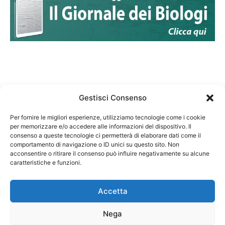
Gestisci Consenso
Per fornire le migliori esperienze, utilizziamo tecnologie come i cookie
per memorizzare e/o accedere alle informazioni del dispositivo. Il
Federazione Nazionale Degli Ordini dei Biologi:
consenso a queste tecnologie ci permetterà di elaborare dati come il
codice fiscale 80069130583
comportamento di navigazione o ID unici su questo sito. Non
Responsabile sito internet www.fnob.it:
acconsentire o ritirare il consenso può influire negativamente su alcune
Vincenzo D'Anna
caratteristiche e funzioni.
Accetta
Nega