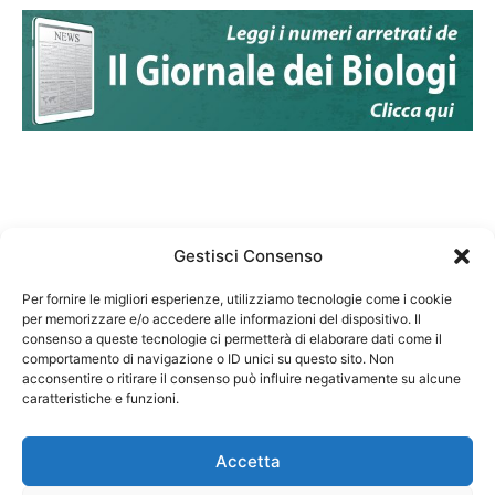
Gestisci Consenso
Per fornire le migliori esperienze, utilizziamo tecnologie come i cookie
per memorizzare e/o accedere alle informazioni del dispositivo. Il
Federazione Nazionale Degli Ordini dei Biologi:
consenso a queste tecnologie ci permetterà di elaborare dati come il
codice fiscale 80069130583
comportamento di navigazione o ID unici su questo sito. Non
Responsabile sito internet www.fnob.it:
acconsentire o ritirare il consenso può influire negativamente su alcune
caratteristiche e funzioni.
Vincenzo D'Anna
Accetta