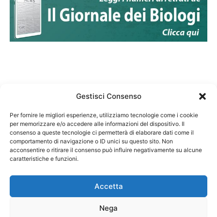
Gestisci Consenso
Per fornire le migliori esperienze, utilizziamo tecnologie come i cookie
per memorizzare e/o accedere alle informazioni del dispositivo. Il
Federazione Nazionale Degli Ordini dei Biologi:
consenso a queste tecnologie ci permetterà di elaborare dati come il
codice fiscale 80069130583
comportamento di navigazione o ID unici su questo sito. Non
Responsabile sito internet www.fnob.it:
acconsentire o ritirare il consenso può influire negativamente su alcune
Vincenzo D'Anna
caratteristiche e funzioni.
Accetta
Nega