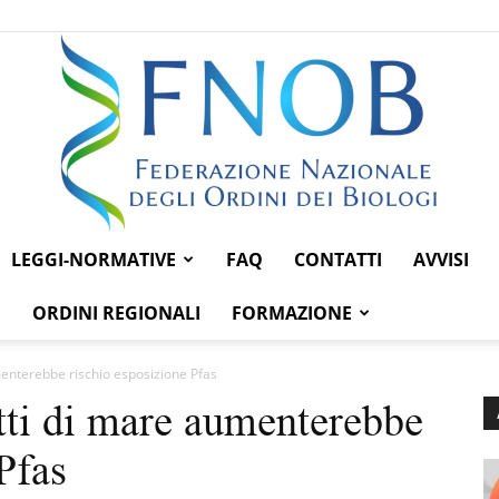
LEGGI-NORMATIVE
FAQ
CONTATTI
AVVISI
Federazione
ORDINI REGIONALI
FORMAZIONE
menterebbe rischio esposizione Pfas
utti di mare aumenterebbe
Nazionale
Pfas