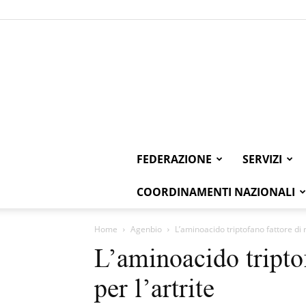
FEDERAZIONE
SERVIZI
COORDINAMENTI NAZIONALI
Home
Agenbio
L’aminoacido triptofano fattore di ri
L’aminoacido triptof
per l’artrite