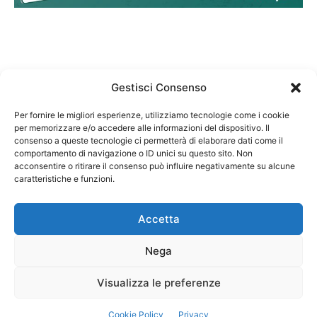
Gestisci Consenso
Per fornire le migliori esperienze, utilizziamo tecnologie come i cookie
per memorizzare e/o accedere alle informazioni del dispositivo. Il
Federazione Nazionale Degli Ordini dei Biologi:
consenso a queste tecnologie ci permetterà di elaborare dati come il
codice fiscale 80069130583
comportamento di navigazione o ID unici su questo sito. Non
Responsabile sito internet www.fnob.it:
acconsentire o ritirare il consenso può influire negativamente su alcune
Vincenzo D'Anna
caratteristiche e funzioni.
Accetta
Nega
Privacy Policy
Cookie Policy
Visualizza le preferenze
Copyright © 2023 Federazione Nazionale degli Ordini dei Biologi, All
Cookie Policy
Privacy
Rights Reserved.