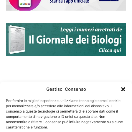
Gestisci Consenso
Per fornire le migliori esperienze, utilizziamo tecnologie come i cookie
per memorizzare e/o accedere alle informazioni del dispositivo. Il
Federazione Nazionale Degli Ordini dei Biologi:
consenso a queste tecnologie ci permetterà di elaborare dati come il
codice fiscale 80069130583
comportamento di navigazione o ID unici su questo sito. Non
Responsabile sito internet www.fnob.it:
acconsentire o ritirare il consenso può influire negativamente su alcune
Vincenzo D'Anna
caratteristiche e funzioni.