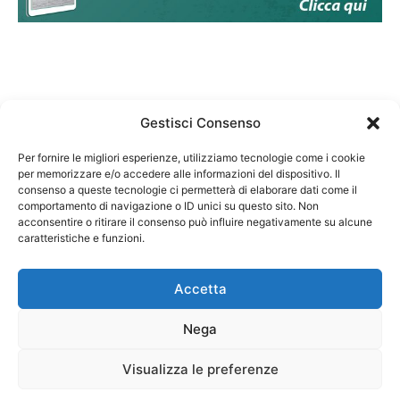
Gestisci Consenso
Per fornire le migliori esperienze, utilizziamo tecnologie come i cookie
per memorizzare e/o accedere alle informazioni del dispositivo. Il
Federazione Nazionale Degli Ordini dei Biologi:
consenso a queste tecnologie ci permetterà di elaborare dati come il
codice fiscale 80069130583
comportamento di navigazione o ID unici su questo sito. Non
Responsabile sito internet www.fnob.it:
acconsentire o ritirare il consenso può influire negativamente su alcune
caratteristiche e funzioni.
Vincenzo D'Anna
Accetta
Nega
Privacy Policy
Cookie Policy
Visualizza le preferenze
Copyright © 2023 Federazione Nazionale degli Ordini dei Biologi, All