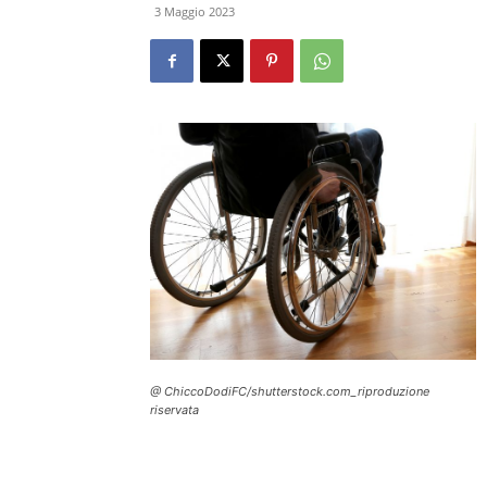
3 Maggio 2023
@ ChiccoDodiFC/shutterstock.com_riproduzione
riservata