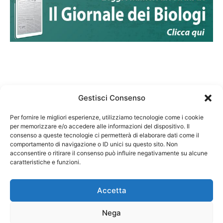
Gestisci Consenso
Per fornire le migliori esperienze, utilizziamo tecnologie come i cookie
per memorizzare e/o accedere alle informazioni del dispositivo. Il
Federazione Nazionale Degli Ordini dei Biologi:
consenso a queste tecnologie ci permetterà di elaborare dati come il
codice fiscale 80069130583
comportamento di navigazione o ID unici su questo sito. Non
Responsabile sito internet www.fnob.it:
acconsentire o ritirare il consenso può influire negativamente su alcune
Vincenzo D'Anna
caratteristiche e funzioni.
Accetta
Nega