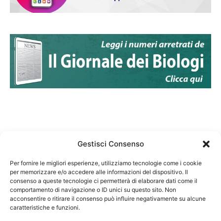
Gestisci Consenso
Per fornire le migliori esperienze, utilizziamo tecnologie come i cookie
per memorizzare e/o accedere alle informazioni del dispositivo. Il
Federazione Nazionale Degli Ordini dei Biologi:
consenso a queste tecnologie ci permetterà di elaborare dati come il
codice fiscale 80069130583
comportamento di navigazione o ID unici su questo sito. Non
Responsabile sito internet www.fnob.it:
acconsentire o ritirare il consenso può influire negativamente su alcune
Vincenzo D'Anna
caratteristiche e funzioni.