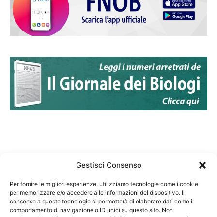
Gestisci Consenso
Per fornire le migliori esperienze, utilizziamo tecnologie come i cookie
per memorizzare e/o accedere alle informazioni del dispositivo. Il
Federazione Nazionale Degli Ordini dei Biologi:
consenso a queste tecnologie ci permetterà di elaborare dati come il
codice fiscale 80069130583
comportamento di navigazione o ID unici su questo sito. Non