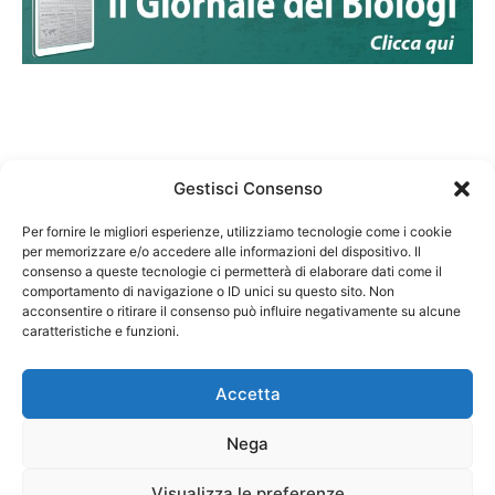
Gestisci Consenso
Per fornire le migliori esperienze, utilizziamo tecnologie come i cookie
per memorizzare e/o accedere alle informazioni del dispositivo. Il
Federazione Nazionale Degli Ordini dei Biologi:
consenso a queste tecnologie ci permetterà di elaborare dati come il
codice fiscale 80069130583
comportamento di navigazione o ID unici su questo sito. Non
Responsabile sito internet www.fnob.it:
acconsentire o ritirare il consenso può influire negativamente su alcune
caratteristiche e funzioni.
Vincenzo D'Anna
Accetta
Nega
Privacy Policy
Cookie Policy
Visualizza le preferenze