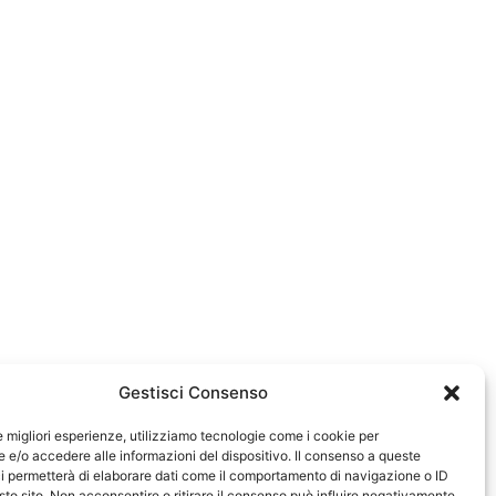
Gestisci Consenso
le migliori esperienze, utilizziamo tecnologie come i cookie per
e/o accedere alle informazioni del dispositivo. Il consenso a queste
0583
i permetterà di elaborare dati come il comportamento di navigazione o ID
sto sito. Non acconsentire o ritirare il consenso può influire negativamente