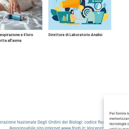
respirazione e il loro
Direttore di Laboratorio Analisi
lotta all’asma
Per fornire 
memorizzare 
erazione Nazionale Degli Ordini dei Biologi: codice fiscale 8006913
tecnologie c
Responsabile sito internet www.fnob.it: Vincenzo D'Anna
unici su que