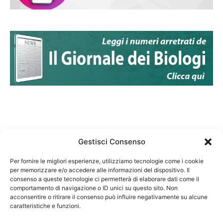
Gestisci Consenso
Per fornire le migliori esperienze, utilizziamo tecnologie come i cookie
per memorizzare e/o accedere alle informazioni del dispositivo. Il
Federazione Nazionale Degli Ordini dei Biologi:
consenso a queste tecnologie ci permetterà di elaborare dati come il
codice fiscale 80069130583
comportamento di navigazione o ID unici su questo sito. Non
Responsabile sito internet www.fnob.it:
acconsentire o ritirare il consenso può influire negativamente su alcune
caratteristiche e funzioni.
Vincenzo D'Anna