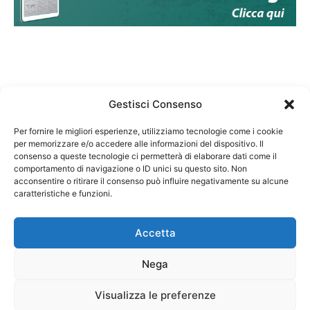
Gestisci Consenso
Per fornire le migliori esperienze, utilizziamo tecnologie come i cookie
per memorizzare e/o accedere alle informazioni del dispositivo. Il
Federazione Nazionale Degli Ordini dei Biologi:
consenso a queste tecnologie ci permetterà di elaborare dati come il
codice fiscale 80069130583
comportamento di navigazione o ID unici su questo sito. Non
Responsabile sito internet www.fnob.it:
acconsentire o ritirare il consenso può influire negativamente su alcune
caratteristiche e funzioni.
Vincenzo D'Anna
Accetta
Nega
Privacy Policy
Cookie Policy
Visualizza le preferenze