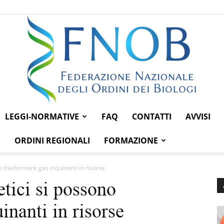
LEGGI-NORMATIVE
FAQ
CONTATTI
AVVISI
Federazione
ORDINI REGIONALI
FORMAZIONE
no trasformare gas inquinanti in risorse
etici si possono
Nazionale
inanti in risorse