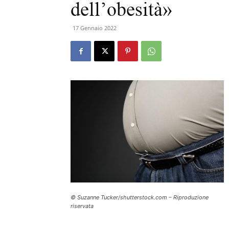
dell’obesità»
17 Gennaio 2022
© Suzanne Tucker/shutterstock.com – Riproduzione
riservata