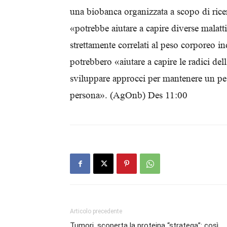
una biobanca organizzata a scopo di ricer
«potrebbe aiutare a capire diverse malatt
strettamente correlati al peso corporeo i
potrebbero «aiutare a capire le radici de
sviluppare approcci per mantenere un pe
persona». (AgOnb) Des 11:00
Articolo precedente
Tumori, scoperta la proteina “stratega”: così