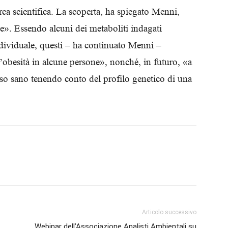
ca scientifica. La scoperta, ha spiegato Menni,
Biologi
ie». Essendo alcuni dei metaboliti indagati
ndividuale, questi – ha continuato Menni –
ll’obesità in alcune persone», nonché, in futuro, «a
so sano tenendo conto del profilo genetico di una
Articolo successivo
Webinar dell’Associazione Analisti Ambientali su