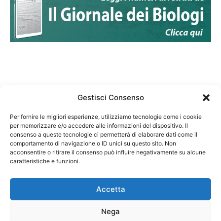
Gestisci Consenso
Per fornire le migliori esperienze, utilizziamo tecnologie come i cookie
per memorizzare e/o accedere alle informazioni del dispositivo. Il
Federazione Nazionale Degli Ordini dei Biologi:
consenso a queste tecnologie ci permetterà di elaborare dati come il
codice fiscale 80069130583
comportamento di navigazione o ID unici su questo sito. Non
Responsabile sito internet www.fnob.it:
acconsentire o ritirare il consenso può influire negativamente su alcune
Vincenzo D'Anna
caratteristiche e funzioni.
Accetta
Nega