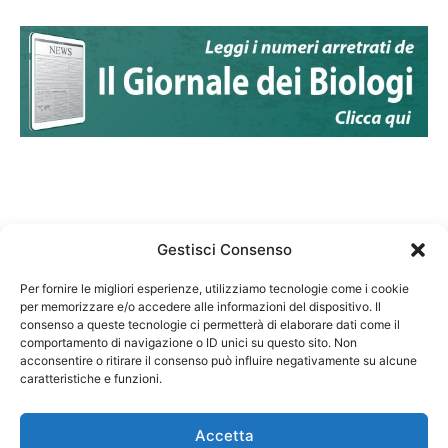
Gestisci Consenso
Per fornire le migliori esperienze, utilizziamo tecnologie come i cookie
per memorizzare e/o accedere alle informazioni del dispositivo. Il
Federazione Nazionale Degli Ordini dei Biologi:
consenso a queste tecnologie ci permetterà di elaborare dati come il
codice fiscale 80069130583
comportamento di navigazione o ID unici su questo sito. Non
Responsabile sito internet www.fnob.it:
acconsentire o ritirare il consenso può influire negativamente su alcune
Vincenzo D'Anna
caratteristiche e funzioni.
Accetta