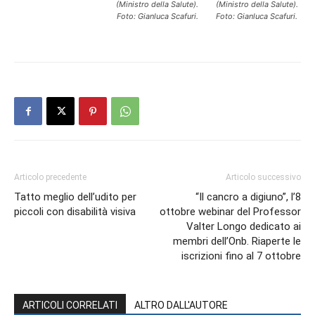
(Ministro della Salute).
(Ministro della Salute).
Foto: Gianluca Scafuri.
Foto: Gianluca Scafuri.
Articolo precedente
Articolo successivo
Tatto meglio dell’udito per
“Il cancro a digiuno”, l’8
piccoli con disabilità visiva
ottobre webinar del Professor
Valter Longo dedicato ai
membri dell’Onb. Riaperte le
iscrizioni fino al 7 ottobre
ARTICOLI CORRELATI
ALTRO DALL'AUTORE