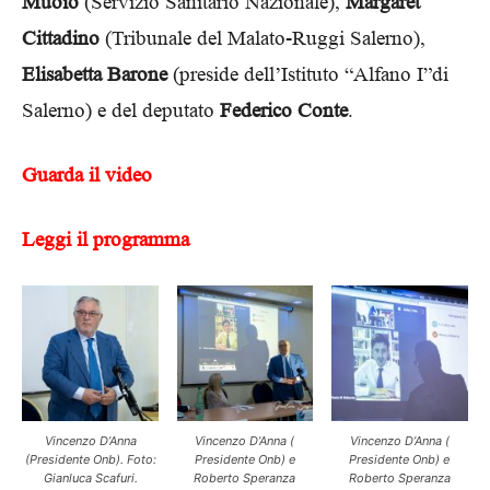
Muoio
(Servizio Sanitario Nazionale),
Margaret
Cittadino
(Tribunale del Malato-Ruggi Salerno),
Elisabetta Barone
(preside dell’Istituto “Alfano I”di
Salerno) e del deputato
Federico Conte
.
Guarda il video
Leggi il programma
Vincenzo D’Anna
Vincenzo D’Anna (
Vincenzo D’Anna (
(Presidente Onb). Foto:
Presidente Onb) e
Presidente Onb) e
Gianluca Scafuri.
Roberto Speranza
Roberto Speranza