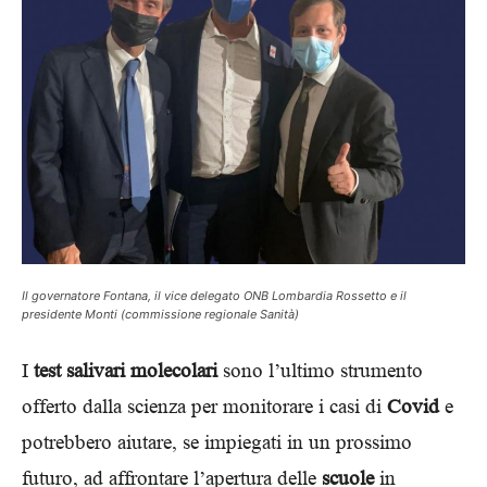
Il governatore Fontana, il vice delegato ONB Lombardia Rossetto e il
presidente Monti (commissione regionale Sanità)
I
test salivari molecolari
sono l’ultimo strumento
offerto dalla scienza per monitorare i casi di
Covid
e
potrebbero aiutare, se impiegati in un prossimo
futuro, ad affrontare l’apertura delle
scuole
in