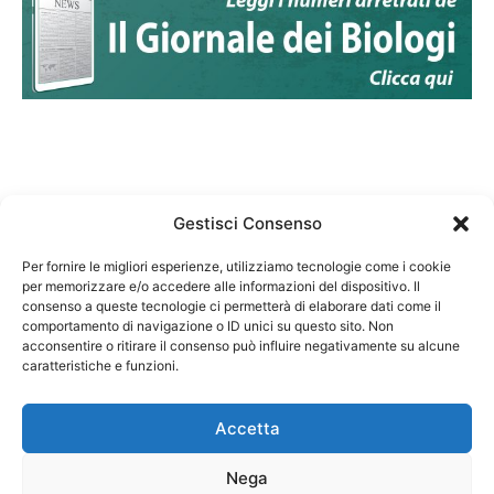
Gestisci Consenso
Per fornire le migliori esperienze, utilizziamo tecnologie come i cookie
per memorizzare e/o accedere alle informazioni del dispositivo. Il
Federazione Nazionale Degli Ordini dei Biologi:
consenso a queste tecnologie ci permetterà di elaborare dati come il
codice fiscale 80069130583
comportamento di navigazione o ID unici su questo sito. Non
Responsabile sito internet www.fnob.it:
acconsentire o ritirare il consenso può influire negativamente su alcune
Vincenzo D'Anna
caratteristiche e funzioni.
Accetta
Nega