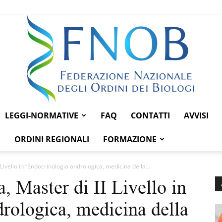
LEGGI-NORMATIVE
FAQ
CONTATTI
AVVISI
Federazione
ORDINI REGIONALI
FORMAZIONE
 Livello in “Endocrinologia andrologica, medicina della...
, Master di II Livello in
Nazionale
rologica, medicina della