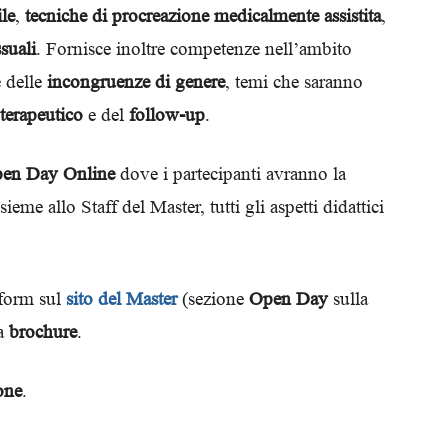
ile
,
tecniche di procreazione medicalmente assistita
,
Biologi
suali
. Fornisce inoltre competenze nell’ambito
 delle
incongruenze di genere
, temi che saranno
terapeutico
e del
follow-up
.
en Day Online
dove i partecipanti avranno la
ieme allo Staff del Master, tutti gli aspetti didattici
o form sul
sito del Master
(sezione
Open Day
sulla
la
brochure
.
one
.