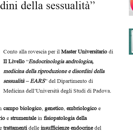
dini della sessualità”
degli
Conto alla rovescia per il
Master Universitario
di
II Livello
“
Endocrinologia andrologica,
Ordini
medicina della riproduzione e disordini della
sessualità – EARS
” del Dipartimento di
Medicina dell’Università degli Studi di Padova.
dei
n
campo biologico
,
genetico
,
embriologico
e
rio
e
strumentale
in
fisiopatologia della
e
trattamenti
delle
insufficienze endocrine
del