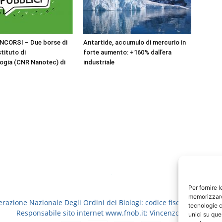
NCORSI – Due borse di
Antartide, accumulo di mercurio in
stituto di
forte aumento: +160% dall’era
ogia (CNR Nanotec) di
industriale
Per fornire 
memorizzare 
erazione Nazionale Degli Ordini dei Biologi: codice fiscale 8006913
tecnologie c
Responsabile sito internet www.fnob.it: Vincenzo D'Anna
unici su que