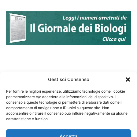
Gestisci Consenso
Per fornire le migliori esperienze, utilizziamo tecnologie come i cookie
per memorizzare e/o accedere alle informazioni del dispositivo. Il
Federazione Nazionale Degli Ordini dei Biologi:
consenso a queste tecnologie ci permetterà di elaborare dati come il
codice fiscale 80069130583
comportamento di navigazione o ID unici su questo sito. Non
Responsabile sito internet www.fnob.it:
acconsentire o ritirare il consenso può influire negativamente su alcune
caratteristiche e funzioni.
Vincenzo D'Anna
Accetta