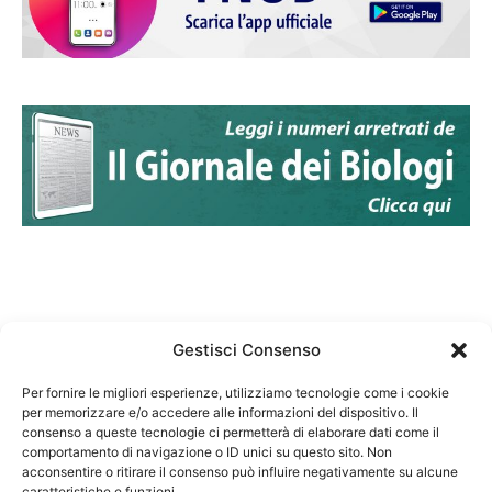
Gestisci Consenso
Per fornire le migliori esperienze, utilizziamo tecnologie come i cookie
per memorizzare e/o accedere alle informazioni del dispositivo. Il
Federazione Nazionale Degli Ordini dei Biologi:
consenso a queste tecnologie ci permetterà di elaborare dati come il
codice fiscale 80069130583
comportamento di navigazione o ID unici su questo sito. Non
Responsabile sito internet www.fnob.it:
acconsentire o ritirare il consenso può influire negativamente su alcune
caratteristiche e funzioni.