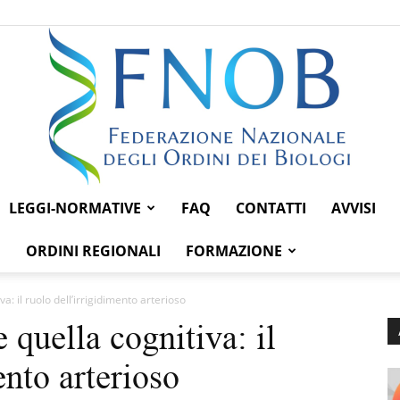
LEGGI-NORMATIVE
FAQ
CONTATTI
AVVISI
Federazione
ORDINI REGIONALI
FORMAZIONE
va: il ruolo dell’irrigidimento arterioso
 quella cognitiva: il
Nazionale
ento arterioso