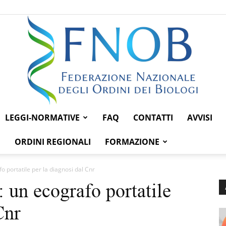
LEGGI-NORMATIVE
FAQ
CONTATTI
AVVISI
Federazione
ORDINI REGIONALI
FORMAZIONE
o portatile per la diagnosi dal Cnr
 un ecografo portatile
Nazionale
Cnr