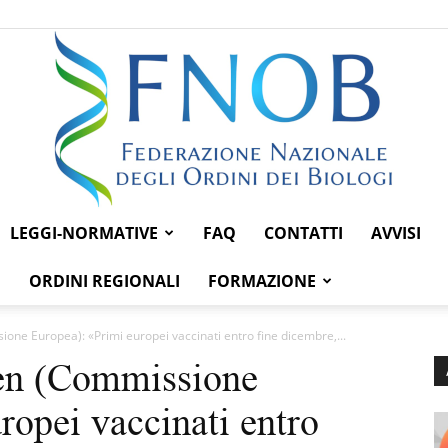
LEGGI-NORMATIVE
FAQ
CONTATTI
AVVISI
Federazione
ORDINI REGIONALI
FORMAZIONE
one Europea): «Primi europei vaccinati entro fine dicembre,...
en (Commissione
Nazionale
ropei vaccinati entro