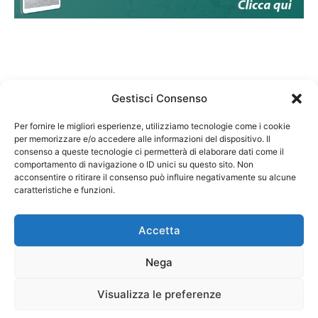
Gestisci Consenso
Per fornire le migliori esperienze, utilizziamo tecnologie come i cookie
per memorizzare e/o accedere alle informazioni del dispositivo. Il
Federazione Nazionale Degli Ordini dei Biologi:
consenso a queste tecnologie ci permetterà di elaborare dati come il
codice fiscale 80069130583
comportamento di navigazione o ID unici su questo sito. Non
Responsabile sito internet www.fnob.it:
acconsentire o ritirare il consenso può influire negativamente su alcune
caratteristiche e funzioni.
Vincenzo D'Anna
Accetta
Nega
Privacy Policy
Cookie Policy
Visualizza le preferenze
Copyright © 2023 Federazione Nazionale degli Ordini dei Biologi, All