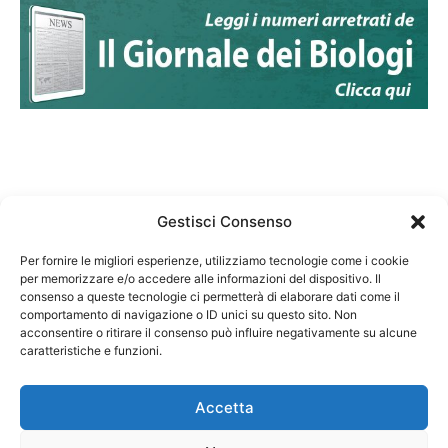
Gestisci Consenso
Per fornire le migliori esperienze, utilizziamo tecnologie come i cookie
per memorizzare e/o accedere alle informazioni del dispositivo. Il
Federazione Nazionale Degli Ordini dei Biologi:
consenso a queste tecnologie ci permetterà di elaborare dati come il
codice fiscale 80069130583
comportamento di navigazione o ID unici su questo sito. Non
Responsabile sito internet www.fnob.it:
acconsentire o ritirare il consenso può influire negativamente su alcune
caratteristiche e funzioni.
Vincenzo D'Anna
Accetta