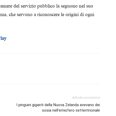
ecamere del servizio pubblico la seguono nel suo
Biologi
oma, che servono a riconoscere le origini di ogni
Play
Articolo successivo
I pinguini giganti della Nuova Zelanda avevano dei
sosia nell’emisfero settentrionale