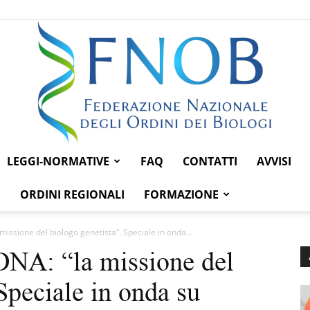
LEGGI-NORMATIVE
FAQ
CONTATTI
AVVISI
Federazione
ORDINI REGIONALI
FORMAZIONE
 missione del biologo genetista”. Speciale in onda...
 DNA: “la missione del
Nazionale
Speciale in onda su