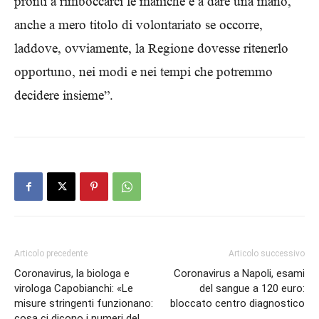
pronti a rimboccarci le maniche e a dare una mano,
anche a mero titolo di volontariato se occorre,
laddove, ovviamente, la Regione dovesse ritenerlo
opportuno, nei modi e nei tempi che potremmo
decidere insieme”.
Articolo precedente
Articolo successivo
Coronavirus, la biologa e
Coronavirus a Napoli, esami
virologa Capobianchi: «Le
del sangue a 120 euro:
misure stringenti funzionano:
bloccato centro diagnostico
cosa ci dicono i numeri del