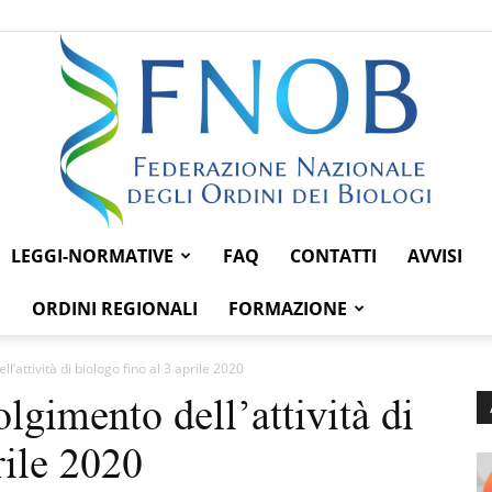
LEGGI-NORMATIVE
FAQ
CONTATTI
AVVISI
Federazione
ORDINI REGIONALI
FORMAZIONE
ll’attività di biologo fino al 3 aprile 2020
olgimento dell’attività di
Nazionale
rile 2020