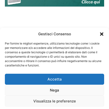
Gestisci Consenso
Per fornire le migliori esperienze, utilizziamo tecnologie come i cookie
per memorizzare e/o accedere alle informazioni del dispositivo. Il
Federazione Nazionale Degli Ordini dei Biologi:
consenso a queste tecnologie ci permetterà di elaborare dati come il
codice fiscale 80069130583
comportamento di navigazione o ID unici su questo sito. Non
Responsabile sito internet www.fnob.it:
acconsentire o ritirare il consenso può influire negativamente su alcune
Vincenzo D'Anna
caratteristiche e funzioni.
Accetta
Nega
Privacy Policy
Cookie Policy
Visualizza le preferenze
Copyright © 2023 Federazione Nazionale degli Ordini dei Biologi, All