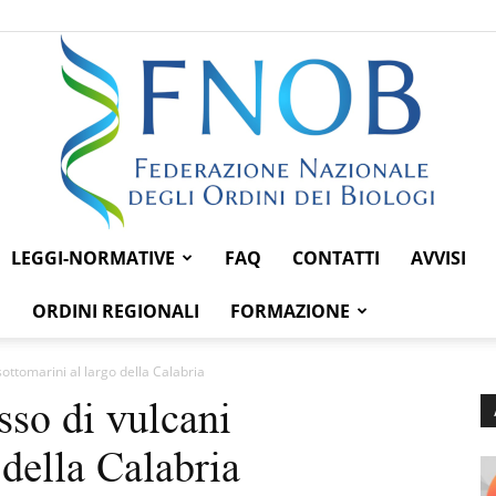
LEGGI-NORMATIVE
FAQ
CONTATTI
AVVISI
Federazione
ORDINI REGIONALI
FORMAZIONE
ottomarini al largo della Calabria
so di vulcani
Nazionale
 della Calabria