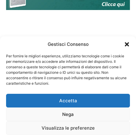
Gestisci Consenso
Per fornire le migliori esperienze, utilizziamo tecnologie come i cookie
per memorizzare e/o accedere alle informazioni del dispositivo. Il
Federazione Nazionale Degli Ordini dei Biologi:
consenso a queste tecnologie ci permetterà di elaborare dati come il
codice fiscale 80069130583
comportamento di navigazione o ID unici su questo sito. Non
Responsabile sito internet www.fnob.it:
acconsentire o ritirare il consenso può influire negativamente su alcune
caratteristiche e funzioni.
Vincenzo D'Anna
Accetta
Nega
Privacy Policy
Cookie Policy
Visualizza le preferenze