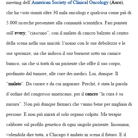
meeting dell’
American Society of Clinical Oncology
(
Asco
),
che ha visto riuniti oltre 30 mila oncologi e qualcosa come più di
5.000 ricerche presentate alla comunità scientifica. Fari puntati
sull’
every
, “ciascuno”, con il malato di cancro balzato al centro
della scena nella sua unicità: l’uomo con le sue debolezze e le
sue speranze, sia che indossi il suo burnout sotto un camice
bianco, sia che si tratti di un paziente che offre il suo corpo,
profanato dal tumore, alle cure dei medici. Lui, dunque. Il
“
malato
“. Da curare e da cui imparare. Perché, è stata la parola
d’ordine del congresso americano, per il
cancro
“la cura è su
misura”. Non più dunque farmaci che vanno bene per migliaia di
persone. E non più mirati al solo organo colpito. Ma terapie
calibrate sul profilo genetico di ogni singolo paziente. Insomma,
volendola dire tutta, a Chicago è andato in scena il futuro. E il