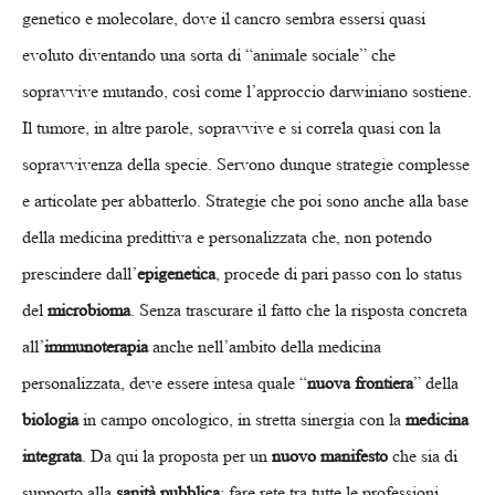
genetico e molecolare, dove il cancro sembra essersi quasi
evoluto diventando una sorta di “animale sociale” che
sopravvive mutando, così come l’approccio darwiniano sostiene.
Il tumore, in altre parole, sopravvive e si correla quasi con la
sopravvivenza della specie. Servono dunque strategie complesse
e articolate per abbatterlo. Strategie che poi sono anche alla base
della medicina predittiva e personalizzata che, non potendo
prescindere dall’
epigenetica
, procede di pari passo con lo status
del
microbioma
. Senza trascurare il fatto che la risposta concreta
all’
immunoterapia
anche nell’ambito della medicina
personalizzata, deve essere intesa quale “
nuova frontiera
” della
biologia
in campo oncologico, in stretta sinergia con la
medicina
integrata
. Da qui la proposta per un
nuovo manifesto
che sia di
supporto alla
sanità pubblica
: fare rete tra tutte le professioni