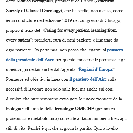
detto
Monica Bertagnolli
, presidente dell’Asco (
American
Society of Clinical Oncology
), che ha scelto, non a caso, come
tema conduttore dell’edizione 2019 del congresso di Chicago,
proprio il tema del “
Caring for every pazient, learning from
every patient
“: prendersi cura di ogni paziente e imparare da
ogni paziente. Da parte mia, non posso che legarmi al
pensiero
della presidente dell’Asco
per quanto concerne le premesse e gli
obiettivi già dettati anche dall’agenda “
Regioni d’Europa
“
.
Premesse ed obiettivi in linea con
il pensiero dell’Airc
sulla
necessità di lavorare non solo sulle luci ma anche sui coni
d’ombra che pure sembrano avvolgere le nuove frontiere della
biologia nell’ambito delle
tecnologie OMICHE
(genomica
proteomica e metabolomica) correlate ai fattori ambientali ed agli
stili di vita. Perché è qui che si gioca la partita. Qui, a livello