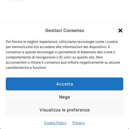
Gestisci Consenso
Per fornire le migliori esperienze, utilizziamo tecnologie come i cookie
per memorizzare e/o accedere alle informazioni del dispositivo. Il
Federazione Nazionale Degli Ordini dei Biologi:
consenso a queste tecnologie ci permetterà di elaborare dati come il
codice fiscale 80069130583
comportamento di navigazione o ID unici su questo sito. Non
Responsabile sito internet www.fnob.it:
acconsentire o ritirare il consenso può influire negativamente su alcune
caratteristiche e funzioni.
Vincenzo D'Anna
Accetta
Nega
Privacy Policy
Cookie Policy
Visualizza le preferenze
Copyright © 2023 Federazione Nazionale degli Ordini dei Biologi, All
Cookie Policy
Privacy
Rights Reserved.