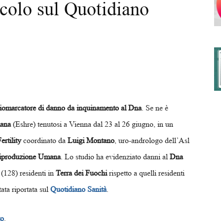
icolo sul Quotidiano
degli
Ordini
iomarcatore di danno da inquinamento al Dna
. Se ne è
ana
(Eshre) tenutosi a Vienna dal 23 al 26 giugno, in un
rtility
coordinato da
Luigi Montano
, uro-andrologo dell’Asl
 Riproduzione Umana
. Lo studio ha evidenziato danni al
Dna
dei
i (128) residenti in
Terra dei Fuochi
rispetto a quelli residenti
tata riportata sul
Quotidiano Sanità
.
to
.