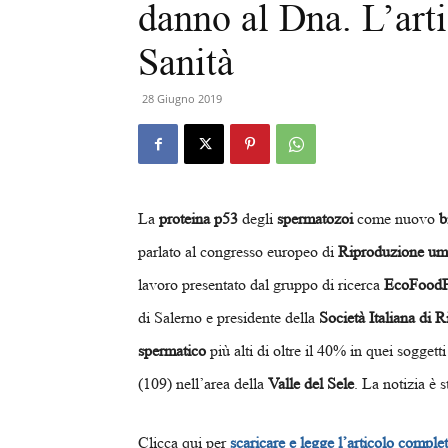
danno al Dna. L’art
Sanità
28 Giugno 2019
La
proteina p53
degli
spermatozoi
come nuovo
b
parlato al congresso europeo di
Riproduzione um
lavoro presentato dal gruppo di ricerca
EcoFoodFe
di Salerno e presidente della
Società Italiana di
spermatico
più alti di oltre il 40% in quei soggett
(109) nell’area della
Valle del Sele
. La notizia è s
Clicca qui per
scaricare e legge l’articolo comple