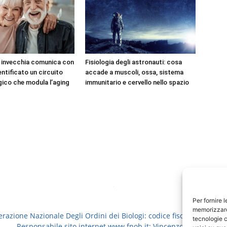
e invecchia comunica con
Fisiologia degli astronauti: cosa
dentificato un circuito
accade a muscoli, ossa, sistema
ico che modula l’aging
immunitario e cervello nello spazio
Per fornire 
memorizzare 
erazione Nazionale Degli Ordini dei Biologi: codice fiscale 8006913
tecnologie c
Responsabile sito internet www.fnob.it: Vincenzo D'Anna