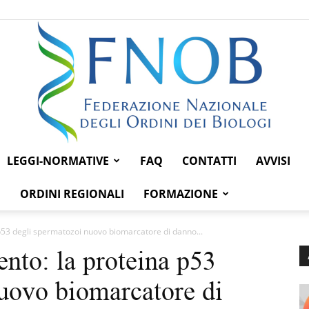
LEGGI-NORMATIVE
FAQ
CONTATTI
AVVISI
Federazione
ORDINI REGIONALI
FORMAZIONE
 p53 degli spermatozoi nuovo biomarcatore di danno...
ento: la proteina p53
Nazionale
uovo biomarcatore di