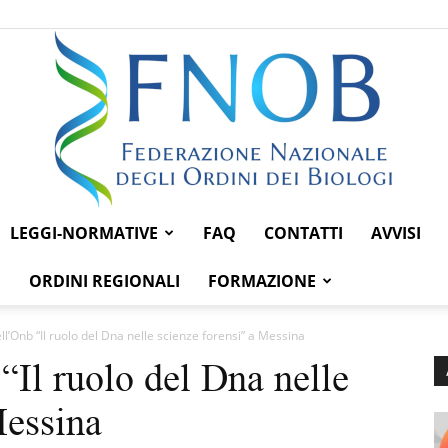
LEGGI-NORMATIVE
FAQ
CONTATTI
AVVISI
Federazione
ORDINI REGIONALI
FORMAZIONE
l’Onb “Il ruolo del Dna nelle scienze forensi” a Messina
Il ruolo del Dna nelle
Nazionale
Messina