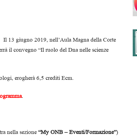
degli
Il 13 giugno 2019, nell’Aula Magna della Corte
errà il convegno “Il ruolo del Dna nelle scienze
Ordini
ologi, erogherà 6,5 crediti Ecm.
rogramma
.
dei
tra nella sezione
“My ONB – Eventi/Formazione”
)