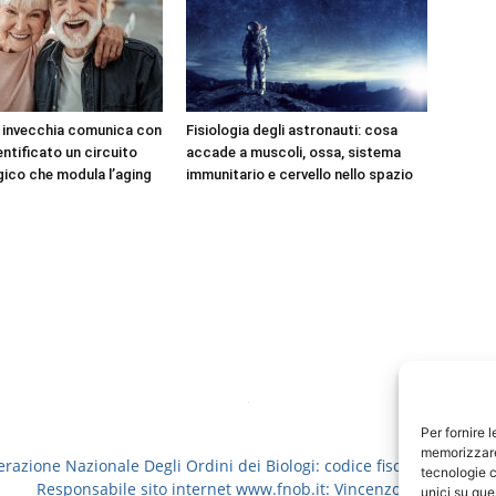
e invecchia comunica con
Fisiologia degli astronauti: cosa
dentificato un circuito
accade a muscoli, ossa, sistema
ico che modula l’aging
immunitario e cervello nello spazio
Per fornire 
memorizzare 
erazione Nazionale Degli Ordini dei Biologi: codice fiscale 8006913
tecnologie c
Responsabile sito internet www.fnob.it: Vincenzo D'Anna
unici su que