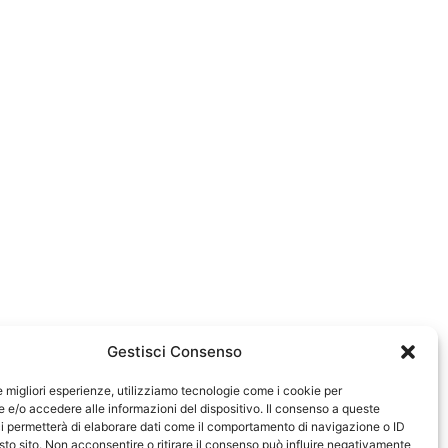
Gestisci Consenso
le migliori esperienze, utilizziamo tecnologie come i cookie per
e/o accedere alle informazioni del dispositivo. Il consenso a queste
0583
i permetterà di elaborare dati come il comportamento di navigazione o ID
sto sito. Non acconsentire o ritirare il consenso può influire negativamente