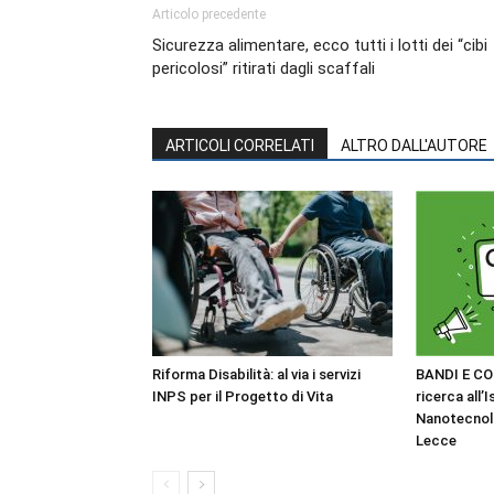
Articolo precedente
Sicurezza alimentare, ecco tutti i lotti dei “cibi
pericolosi” ritirati dagli scaffali
ARTICOLI CORRELATI
ALTRO DALL'AUTORE
Riforma Disabilità: al via i servizi
BANDI E CO
INPS per il Progetto di Vita
ricerca all’I
Nanotecnol
Lecce